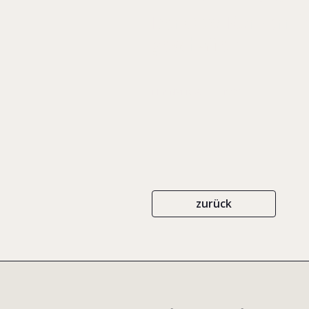
Der Otto-Konzern 
geschaffen
EIGENVERLAG
1999
zurück