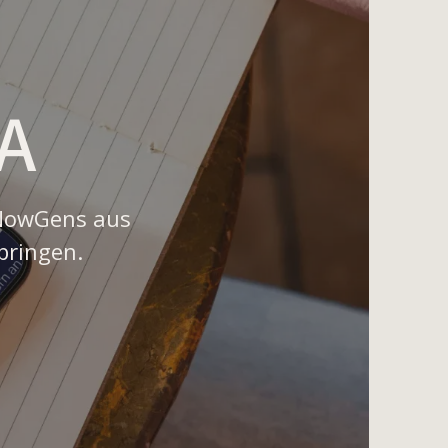
A
 NowGens aus
bringen.