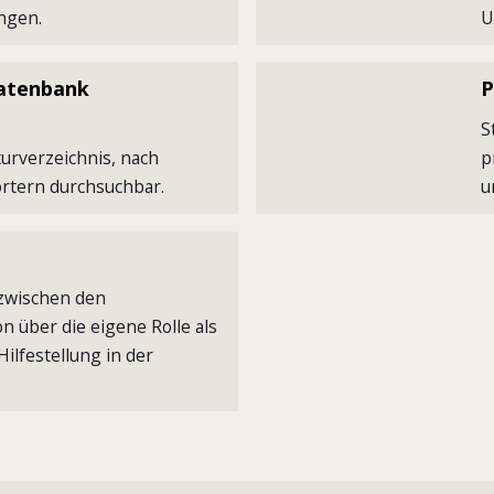
ungen.
U
atenbank
P
S
urverzeichnis, nach
p
rtern durchsuchbar.
u
e
zwischen den
n über die eigene Rolle als
lfestellung in der