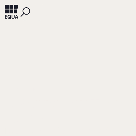
TUNKKARI, MINNA
A Mentor Out There
For Me
Next Generation Member's