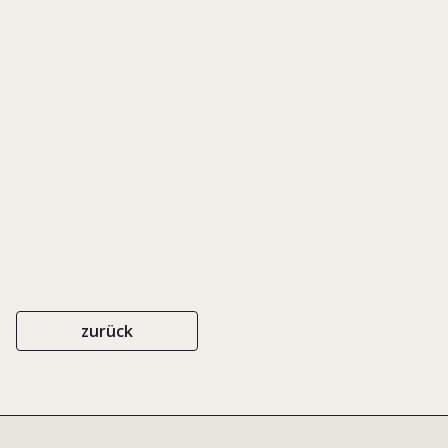
Experience of Non-family
Mentoring
RESEARCH FORUM PROCEEDINGS
EIGENVERLAG
2004
zurück