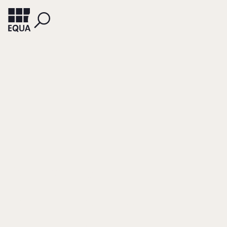
BOTERO, ISABEL
FEDUIK, TOMASZ
A Receiver
Approach to
Governance in