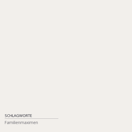
Family Firms
The Role of Justice Perception
IN: FLEISCHER, HOLGER/ PRIGGE, STEFAN (HGG.), FAMILY FIRMS AND
FAMILY CONSTITUTIONS, S. 63-80
EMERALD PUBLISHING
ISBN 978-183797-203-6
2024
SCHLAGWORTE
Familienmaximen