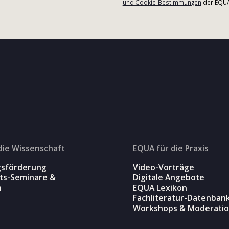
und Cookie-Bestimmungen
der EQUA-
die Wissenschaft
EQUA für die Praxis
gsförderung
Video-Vorträge
äts-Seminare &
Digitale Angebote
n
EQUA Lexikon
Fachliteratur-Datenban
Workshops & Moderati