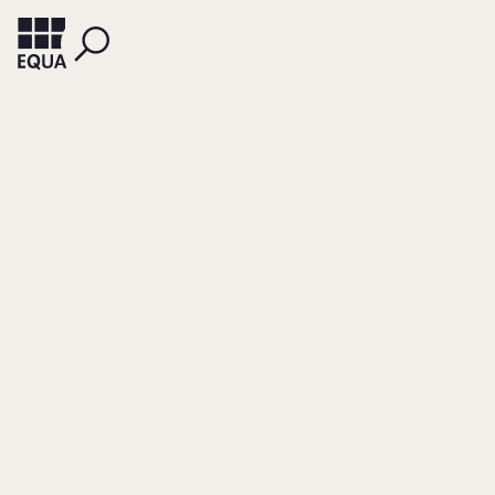
HEHN, MARKUS
Auswirkungen auf
die Corporate-
Governance von