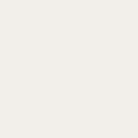
Familienunternehm
im Zuge der
Beteiligung von
Private Equity-
Gesellschaften
Eine explorative Studie
UNVERÖFFENTLICHT
2005