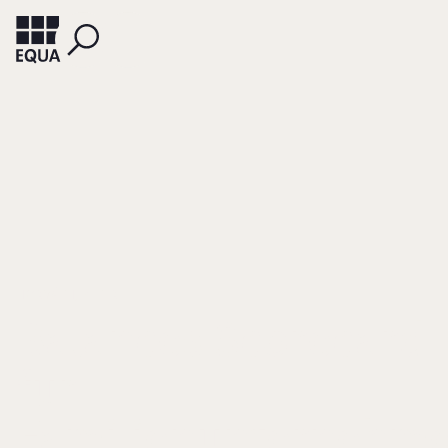
HORVÁTH, PÉTER
Balances Scorecard
für
Familienunternehm