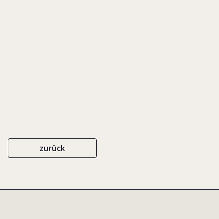
IN: FRASL, ERWIN J./ RIEGER HANNAH (HRSG.), FAMILY BUSINESS
HANDBUCH. ZUKUNFTSSICHERUNG VON FAMILIENUNTERNEHMEN
ÜBER GENERATIONEN, S. 336-340
LINDE
ISBN 978-3-7093-119-7
2007
zurück