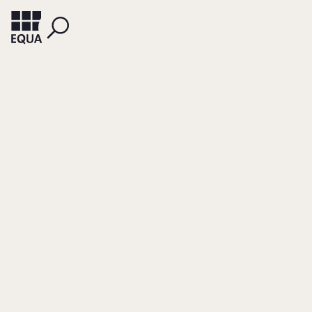
ESSL, MARTIN
bauMax
Ein zentraleuropäisches
Unternehmen mit Zukunft