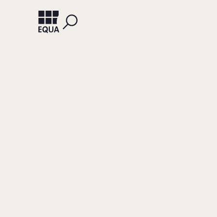
BEIN, HANS-WILLY
Bei de
Der Direktvertrieb
wirtschaftlich sch