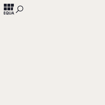
BRORS, PETER
Bei Vorwerk bleibt
das Geld im Haus