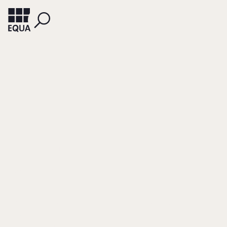
PELTZER, MARTIN
Beirat und
familienfremdes
Management in der