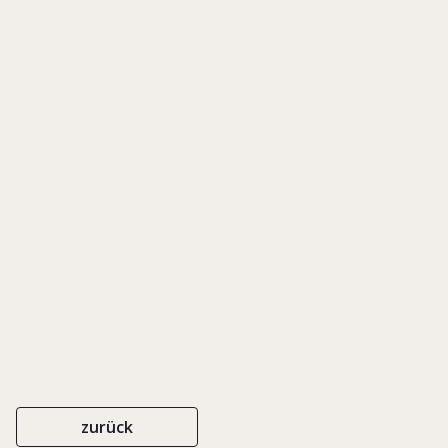
Familiengesellschaft
- eine Plauderei
IN: HOMMELHOFF, PETER/ SCHMIDT-DIEMITZ, ROLF/ SIGLE, AXEL
(HRSG.), FAMILIENGESELLSCHAFTEN. FESTSCHRIFT FÜR WALTER SIGLE
ZUM 70. GEBURTSTAG, S. 93-109
DR. OTTO SCHMIDT
ISBN 3-504-06208-8
2000
zurück