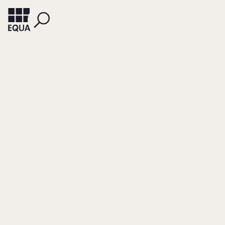
KORMANN, HERMUT
OBERMAIER, OTTO WERNER
Beiratsmitglieder
Auswahl mit Bedacht