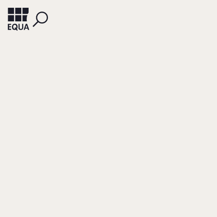
ESCHENLOHR, HARALD
Beschränkungen
der Austritts- und
Kündigungsmöglichk