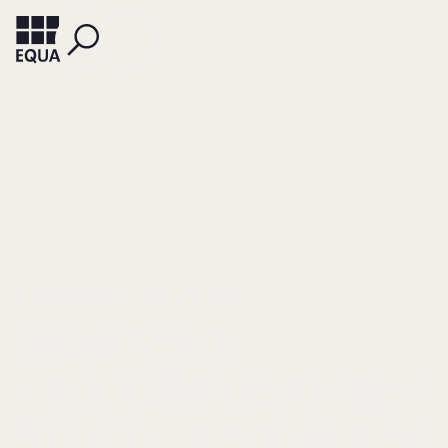
WIMMER, RUDOLF
NAGEL, REINHART
Besondere
Herausforderungen
für die Führung und