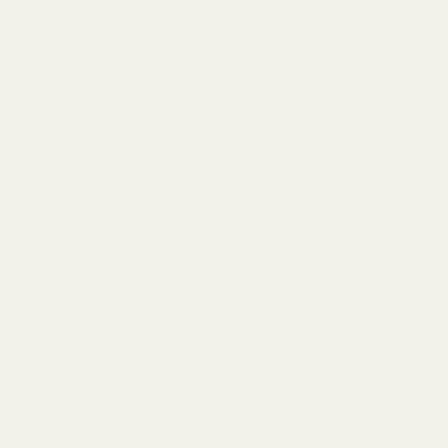
die
Strategieentwicklun
von Unternehmen
im
Globalisierungsproz
Was verändert sich durch die
aktuelle
Globalisierungsdynamik?
IN: SYSTEMISCHE STRATEGIEENTWICKLUNG, VORWORT
2013