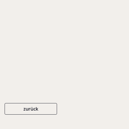
Personengesellschaf
IN: SCHLECHT & PARTNER/ TAYLOR WESSING (HRSG.),
UNTERNEHMENSNACHFOLGE. HANDBUCH FÜR DIE PRAXIS, S. 241-252
ERICH SCHMIDT
ISBN 978-3-503-12089-5
2010
zurück