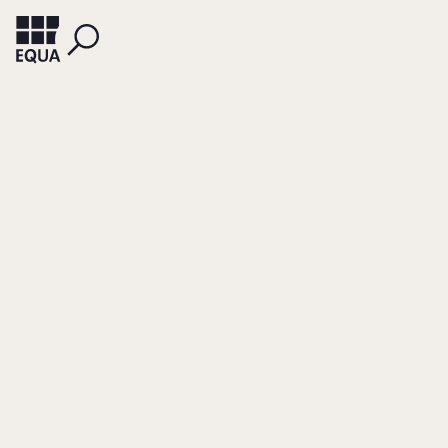
WEIDLICH, DIETMAR
Besonderheiten der
Unternehmensnachf
bei