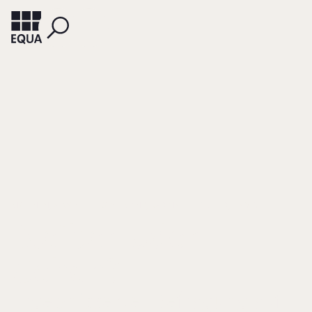
MOHNEN, ALWINE
KONIECZNY, KARINA
FISCHER, DAVID
Bleiben oder
Gehen?
Ergebnisse der Befragung auf