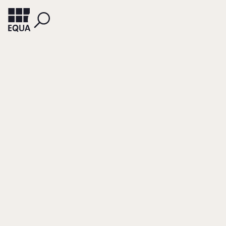
BIEDING, TIMO HENDRIK
SCHWEINSBER, KLAUS
Board Diversity in
den größten
deutschen