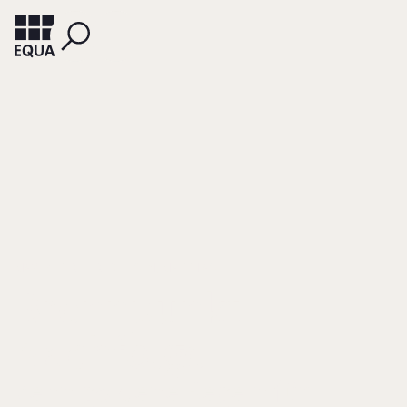
MAY, PETER
REDLEFSEN, MATTHIAS
Brennpunkt
Nachfolge
Zehn goldene Regeln für