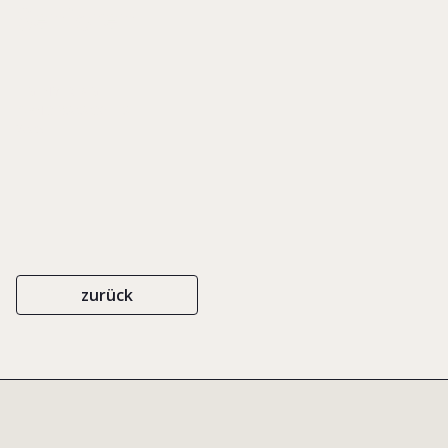
Senioren
EIGENVERLAG
ISBN 3-9808036-7-8
2005
zurück