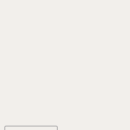
A Study into the Relationship
between Brothers Working in
Senior Management in a Large
UK Chocolate Manufacturer
IN: COLLINS, LORNA ET AL., THE MODERN FAMILY BUSINESS,
RELATIONSHIP, SUCESSION AND TRANSITION, S. 83-106
PALGRAVE MACMILLAN
ISBN 978-1-349-33432-2
2012