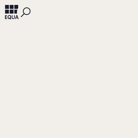
GRISONI, LOUISE
COLLINS, LORNA
THORNTON, PETER
Brothers in Arms:
The Story of
Thorntons