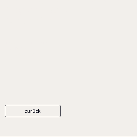
A Dynamic Capabilities
Perspective
RESEARCH FORUM PROCEEDINGS
EIGENVERLAG
ISBN 0-903808-84-6
2003
zurück