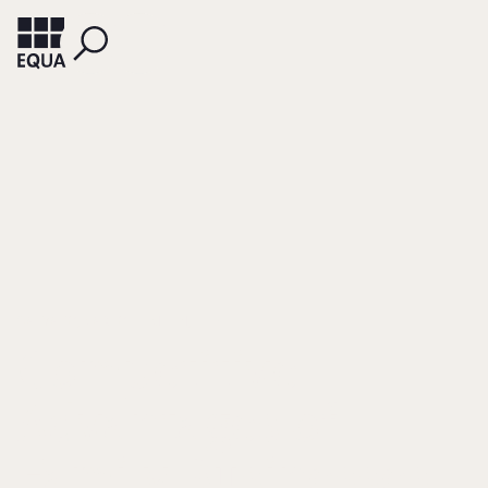
SALVATO, CARLO
MELIN, LEIF
Competitive
Advantages of
Family Businesses