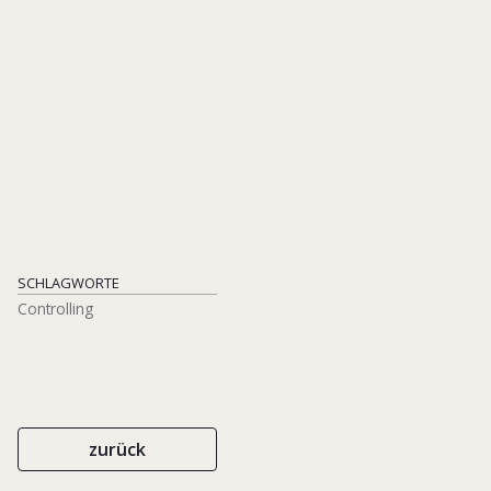
IN: BECKER, WOLFGANG/ ULRICH, PATRICK (HGG.), BLW IM
MITTELSTAND, S. 314-328
KOHLHAMMER
‎ ISBN 978-3-17-021904-5
2015
SCHLAGWORTE
Controlling
zurück