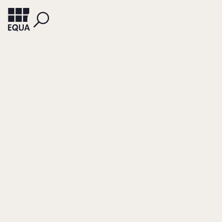
MÜHLBÖCK, SANDRA
WOLFSGRUBER, INES
GAUBINGER, KURT
Controlling von
agilen
Produktentwicklung