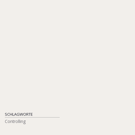
Erfolgreicher Einsatz bei einem
großen Familienunternehmen
IN: DULLER, CHRISTINE ET AL. (HGG.), HERAUSFORDERUNGEN IM
MANAGEMENT VON FAMILIENUNTERNEHMEN, S. 279-297
SPRINGERGABLER
ISBN 978-3-658-41977-6
2023
SCHLAGWORTE
Controlling