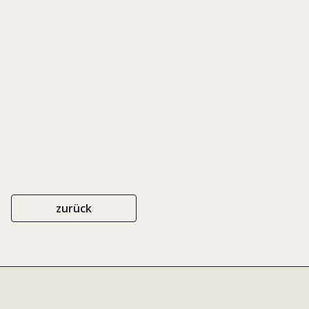
Firms
UNVERÖFFENTLICHT
2004
zurück