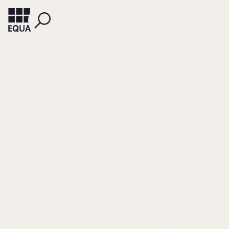
KLEIN, SABINE B.
PIEPER, TORSTEN M.
Corporate
Governance in
German Family