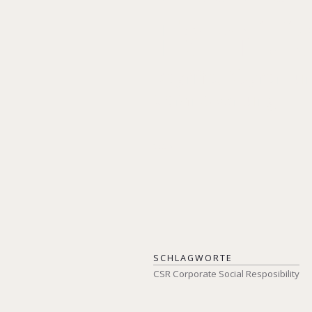
Famil
Begriffe, Abgrenzu
Verantwortung
2026
SCHLAGWORTE
CSR Corporate Social Resposibility