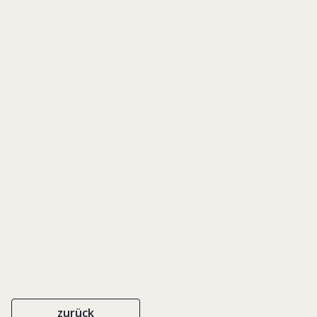
Wirtschaft und
Politik
Herausforderungen und
Perspektiven
KEYSERSCHE VERLAGSBUCHHANDLUNG
KEINE ISBN
2014
zurück