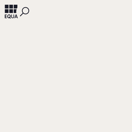
HENNERKES, BRUN-HAGEN
Das
Familienunternehm
im Spagat zwischen