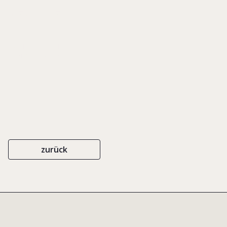
gestalten
GOING PUBLIC MEDIA
ISBN 978-3-943021-15-8
2011
zurück