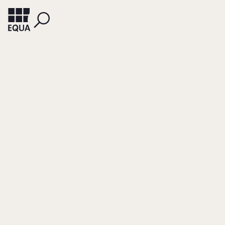
KANATSCHIG, MARTIN ET AL.
Das Feuer
weitergeben
Die Zukunft des Unternehmens