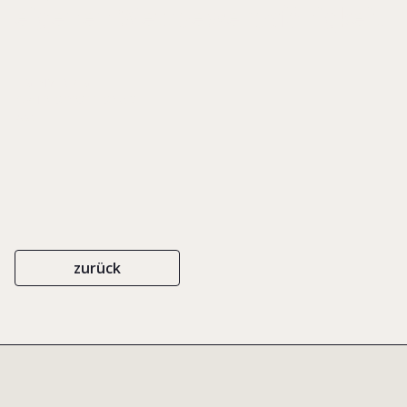
eigenen Wettbewerbsfähigkeit
EIGENVERLAG
ISBN 978-39811783-0-2
2007
zurück