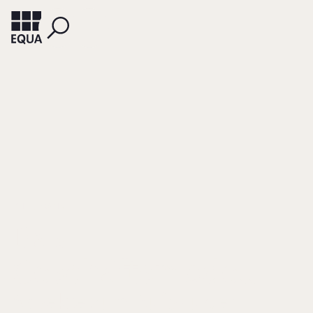
OHLE, FRANK
Das
Geschäftsmodell
Aspekte zum Aufbau der