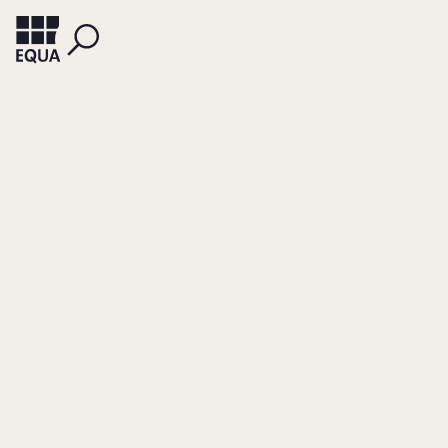
SHARMA, PRAMODITA
CHRISMAN, JAMES
JESS, H. CHUA
Das Management
von
Familienunternehm