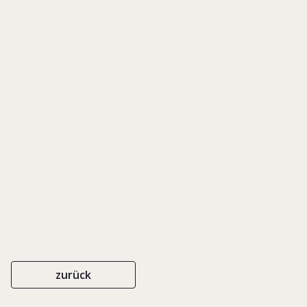
Die besondere Produktivkraft
dieser Differenz
IN: SCHLIPPE, ARIST VON/ NISCHAK, ALMUTE/ EL HACHIMI, MOHAMMED
(HRSG.), FAMILIENUNTERNEHMEN VERSTEHEN. GRÜNDER,
GESELLSCHAFTER UND GENERATIONEN, S. 108-114
VANDENHOECK & RUPRECHT
ISBN 978-3-525-49135-5
2008
zurück