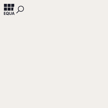
WIMMER, RUDOLF
Das Selbst- und
Fremdbild von
Familienunternehm