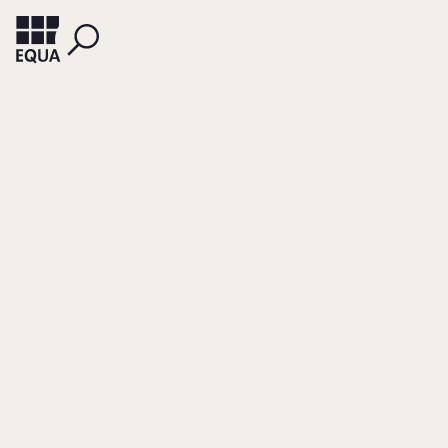
MIETZNER, MARK
TYRELL, MARCEL
Das Verhalten von
Familienunternehm
gegenüber ihren