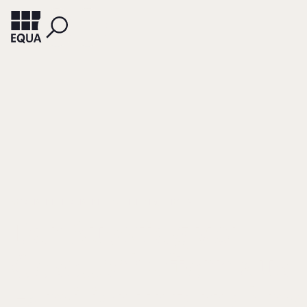
KORMANN, HERMANN
SCHMEING, THOMAS
Der Ausstieg von
Gesellschaftern aus
Familienunternehm