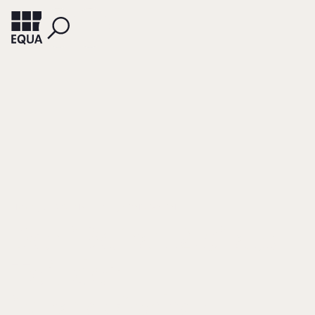
HOON, CHRISTINA
ZEIF, CONSTANTIN
Der 'Beirat 2.0' als
Teil der
'strategischen