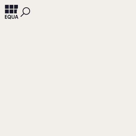
BLÄTTCHEN, WOLFGANG/ NESPETHAL, UWE
Der Börsengang der
BRAIN AG
Boitech-IPO als