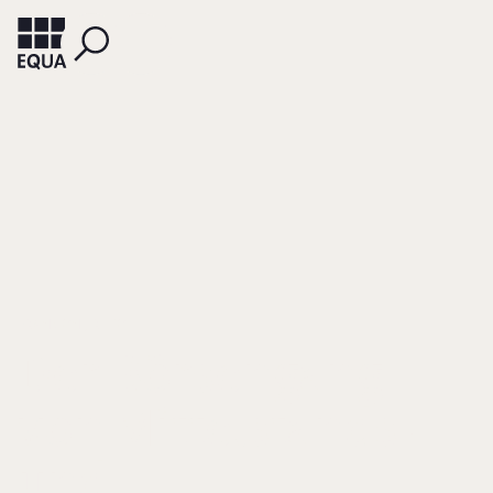
FRANCONI, RETO
Der Börsengang
von Mittelstands-
und