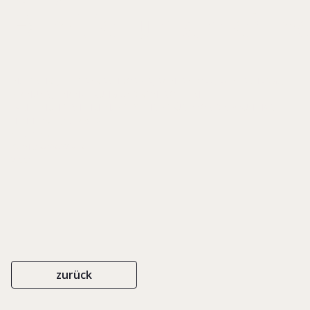
Familienunternehm
IN: JESCHKE, DIETER/ KIRCHDÖRFER, RAINER/ LORZ, RAINER (HRSG.),
PLANUNG, FINANZIERUNG UND KONTROLLE IM
FAMILIENUNTERNEHMEN. FESTSCHRIFT FÜR PROF. DR. BRUN-HAGEN
HENNERKES, S. 149-182
C.H. BECK
ISBN 3-40646280-4
2000
zurück