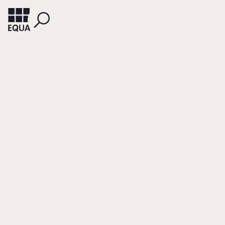
BANZE, SONJA
Der Corporate-
Governance-Kodex
für den Mittelstand