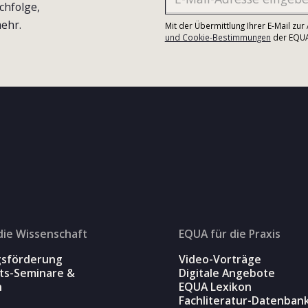
chfolge,
ehr.
Mit der Übermittlung Ihrer E-Mail zu
und Cookie-Bestimmungen
der EQUA-
die Wissenschaft
EQUA für die Praxis
gsförderung
Video-Vorträge
äts-Seminare &
Digitale Angebote
n
EQUA Lexikon
Fachliteratur-Datenban