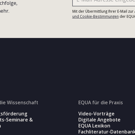
chfolge,
ehr.
Mit der Übermittlung Ihrer E-Mail zu
und Cookie-Bestimmungen
der EQUA-
die Wissenschaft
EQUA für die Praxis
gsförderung
Video-Vorträge
äts-Seminare &
Digitale Angebote
n
EQUA Lexikon
Fachliteratur-Datenban