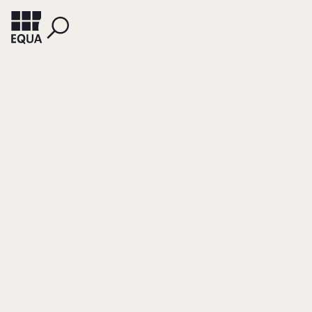
SCHULER, THOMAS
Der Herbst des
Patriarchen
Porträt: Rupert Murdoch