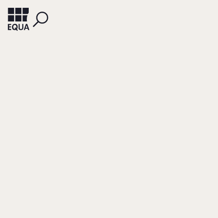
SCHLIPPE, ARIST VON
RÜSEN, TOM
GROTH, TORSTEN
Der lange Weg zur
Nachfolge