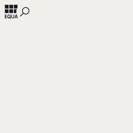
TIPPELSKIRCH, ALEXANDER VON
Der langfristige
Kredit als tragende
Säule der