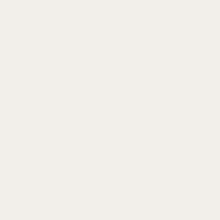
Finanzierung im
deutschen
Mittelstand
IN: JESCHKE, DIETER/ KIRCHDÖRFER, RAINER/ LORZ, RAINER (HRSG.),
PLANUNG, FINANZIERUNG UND KONTROLLE IM
FAMILIENUNTERNEHMEN. FESTSCHRIFT FÜR PROF. DR. BRUN-HAGEN
HENNERKES, S. 111-126
C.H. BECK
ISBN 3-40646280-4
2000