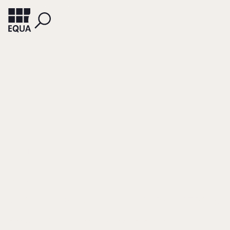
BRENNER, MICHAEL
Der
Verwässerungseffek
im Rahmen von