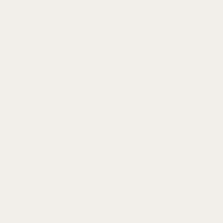
Kapitalerhöhungen
bei einer
personalistischen
GmbH
IN: HOMMELHOFF, PETER/ SCHMIDT-DIEMITZ, ROLF/ SIGLE, AXEL
(HRSG.), FAMILIENGESELLSCHAFTEN. FESTSCHRIFT FÜR WALTER SIGLE
ZUM 70. GEBURTSTAG, S. 341-358
DR. OTTO SCHMIDT
ISBN 3-504-06208-8
2000