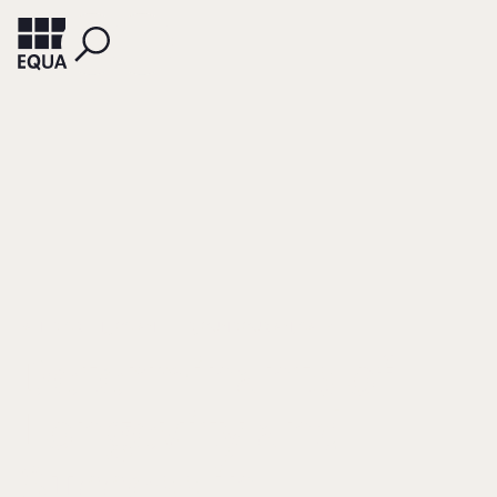
FAHED-SREIH, JOSIANE
DJOUNDOURIAN, SALPIE
Determinants of
Longevity and
Success in