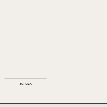
Lebanese Family
Businesses
An Exploratory Study
zurück