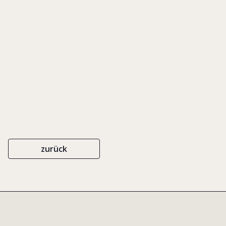
dynamisch bleiben
WIRTSCHAFTSVERLAG LANGEN MÜLLER/HERBIG
ISBN 3-7844-7344-2
1995
zurück