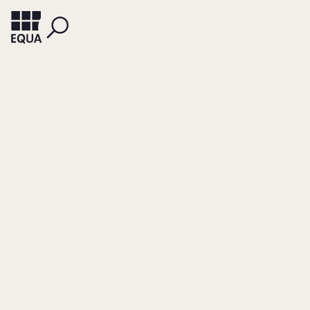
ADIZES, ICHAK
Die Adizes-
Methode
Wie Unternehmen jung und