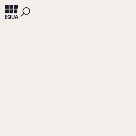
BOEHM-BEZING, CARL LUDWIG VON
Die Bedeutung der
unternehmerischen
Planung für die