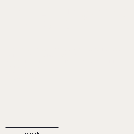
Finanzierungsentsc
einer Bank
IN: JESCHKE, DIETER/ KIRCHDÖRFER, RAINER/ LORZ, RAINER (HRSG.),
PLANUNG, FINANZIERUNG UND KONTROLLE IM
FAMILIENUNTERNEHMEN. FESTSCHRIFT FÜR PROF. DR. BRUN-HAGEN
HENNERKES, S. 35-47
C.H. BECK
ISBN 3-40646280-4
2000
zurück