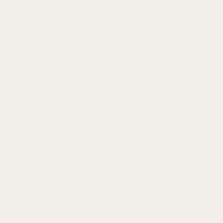
Drittmitteleinwerbu
in Forschung und
Transfer
Muster und Management
sozialer Beziehungen zwischen
Fachhochschulen und
Förderern
STEINBEIS-EDITION
ISBN 978-3-95663-165-8
2018