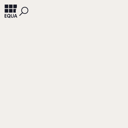
FRIESENHAHN, ANDREAS
Die Bedeutung von
Sozialkapital bei
der