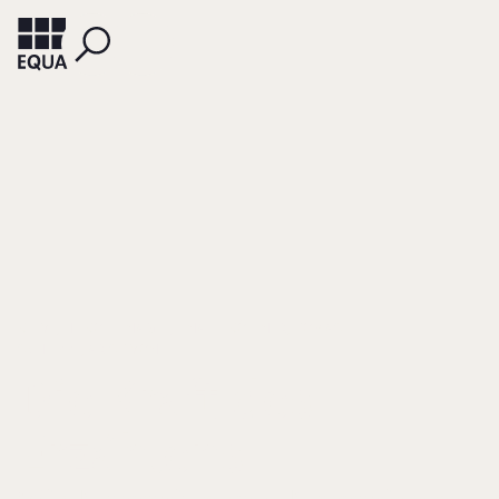
KLEVE, HEIKO
NAGEL, LINA
KÖLLNER, TOBIAS
SCHLIPPE, ARIST VON
Die Kraft des
Erzählens