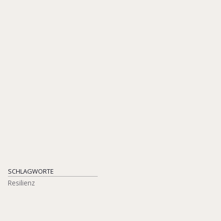
Wie Narrative und Narrationen
die Resilienz von und in
Unternehmerfamilien stärken
PRAXISLEITFADEN
EIGENVERLAG
2023
SCHLAGWORTE
Resilienz