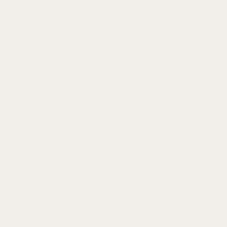
ehmenskultur
keln Gabriele
 und die Henk
sammlung
HEFRAU, ERBIN, UNTERNEHMERIN, S. 115-128
BÖHLAU
ISBN 978-3-412-5