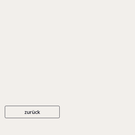
Wertevermittlung in
Familienunternehmen
CARL AUER
ISBN 978-3-89670-948-6
2011
Rezension lesen
zurück