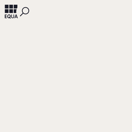
ZWACK, MIRKO
Die Macht der
Geschichten
Erzählungen als Form der