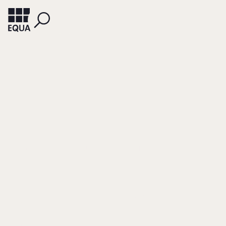
HABIG, HELMUT
BERNIUNGHAUS, JOCHEN
Die Nachfolge in
Familienunternehm
ganzheitlich regeln