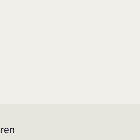
 RHEIN, ANDREAS (HRSG.), MANAGEMENT KOMPLEXER FAMILIENVERMÖGEN, S.
ren